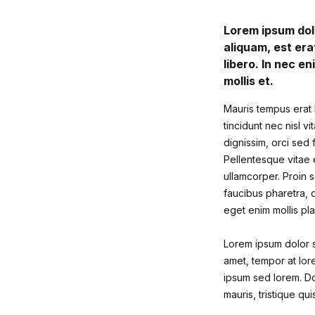
Lorem ipsum dolo
aliquam, est era
libero. In nec en
mollis et.
Mauris tempus erat l
tincidunt nec nisl v
dignissim, orci sed 
Pellentesque vitae e
ullamcorper. Proin s
faucibus pharetra, d
eget enim mollis pla
Lorem ipsum dolor si
amet, tempor at lore
ipsum sed lorem. Do
mauris, tristique qu