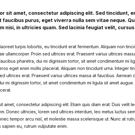
r sit amet, consectetur adipiscing elit. Sed tincidunt, 
t faucibus purus, eget viverra nulla sem vitae neque. Qu
im nisi, in ultricies quam. Sed lacinia feugiat velit, cursu
aoreet turpis lobortis, eu tincidunt erat fermentum. Aliquam non tinci
itae ullamcorper. Proin sed ultrices erat. Praesent varius ultrices mas
faucibus pharetra, dui mi dignissim tortor, sit amet condimentum mi li
ros eget enim mollis placerat. Aliquam non tincidunt urna. Integer tin
ed ultrices erat. Praesent varius ultrices massa at faucibus. Aenean d
ui mi dignissim tortor, sit amet condimentum mi ligula sit amet augue
cerat.
t amet, consectetur adipiscing elit. Etiam quis diam erat. Duis velit le
m. Donec ultricies, lorem sed ultrices interdum, leo metus luctus se
nec tempor arcu nisl, et molestie massa scelerisque ut. Nunc at rutr
is sapien eu, rutrum vulputate enim.