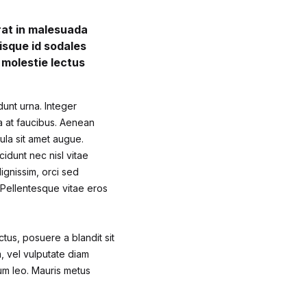
erat in malesuada
isque id sodales
s molestie lectus
dunt urna. Integer
sa at faucibus. Aenean
gula sit amet augue.
cidunt nec nisl vitae
ignissim, orci sed
. Pellentesque vitae eros
ctus, posuere a blandit sit
m, vel vulputate diam
um leo. Mauris metus