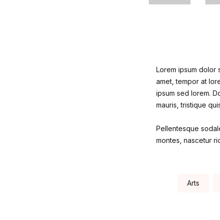
Lorem ipsum dolor si
amet, tempor at lore
ipsum sed lorem. Do
mauris, tristique qu
Pellentesque sodale
montes, nascetur rid
Tags:
Arts