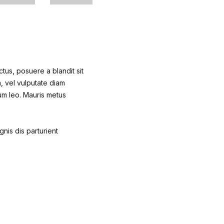
ctus, posuere a blandit sit
m, vel vulputate diam
um leo. Mauris metus
nis dis parturient