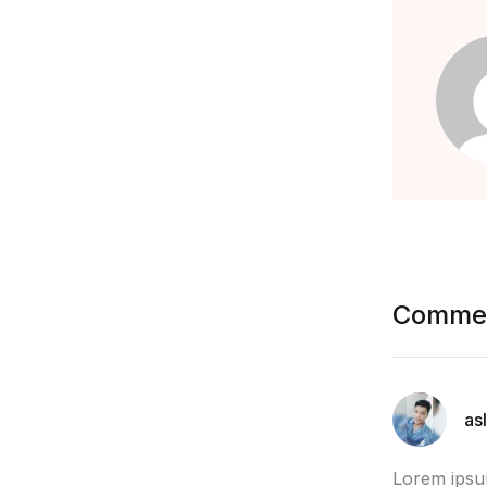
Commen
as
Lorem ipsum