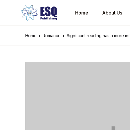
Home
About Us
Home
Romance
Signficant reading has a more i